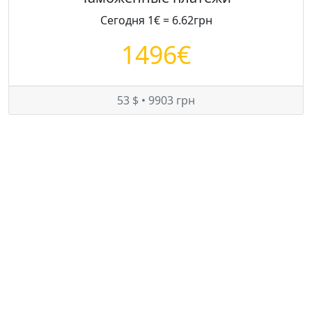
Сегодня 1€ = 6.62грн
1496€
53 $ • 9903 грн
Цены на Opel Astra в Украине
Минимум:
1649 $
Средняя:
2926 $
Максимум:
3863 $
© — rastamozhka.net
ghost.infobase@gmail.com
Карта сайта