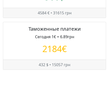
4584 € • 31615 грн
Таможенные платежи
Сегодня 1€ = 6.89грн
2184€
432 $ • 15057 грн
Цены на Mitsubishi Outlander в Украине
Минимум:
6987 $
Средняя:
7571 $
Максимум:
7825 $