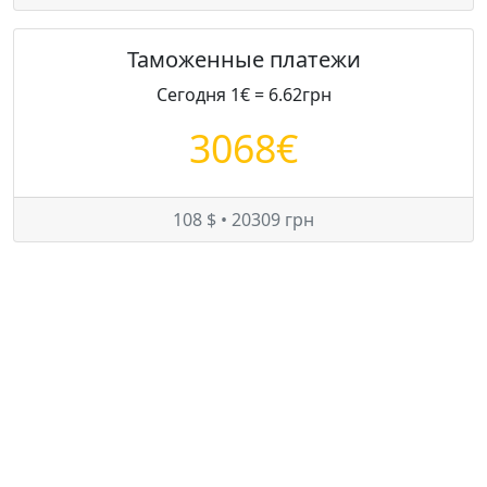
Таможенные платежи
Сегодня 1€ = 6.62грн
3068€
108 $ • 20309 грн
Цены на Mitsubishi Lancer в Украине
Минимум:
7999 $
Средняя:
7999 $
Максимум:
7999 $
© — rastamozhka.net