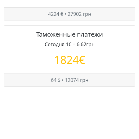
4224 € • 27902 грн
Таможенные платежи
Сегодня 1€ = 6.62грн
1824€
64 $ • 12074 грн
Цены на MINI Cooper S в Украине
Минимум:
4800 $
Средняя:
5170 $
Максимум:
5538 $