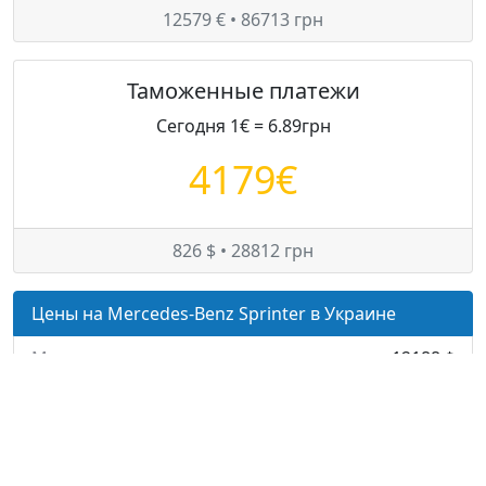
12579 € • 86713 грн
Таможенные платежи
Сегодня 1€ = 6.89грн
4179€
826 $ • 28812 грн
Цены на Mercedes-Benz Sprinter в Украине
Минимум:
12188 $
Средняя:
17763 $
Максимум:
22975 $