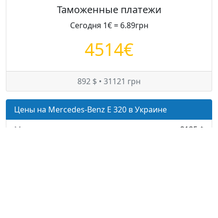
Таможенные платежи
Сегодня 1€ = 6.89грн
4514€
892 $ • 31121 грн
Цены на Mercedes-Benz E 320 в Украине
Минимум:
8125 $
Средняя:
8880 $
Максимум:
10050 $
© — rastamozhka.net