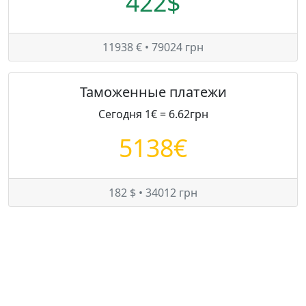
422$
11938 € • 79024 грн
Таможенные платежи
Сегодня 1€ = 6.62грн
5138€
182 $ • 34012 грн
Цены на Mercedes-Benz E 280 в Украине
Минимум:
8900 $
Средняя:
10584 $