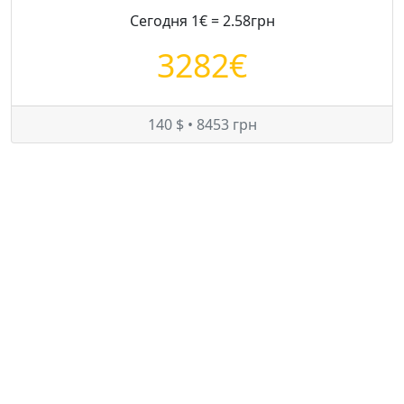
Сегодня 1€ = 2.58грн
3282€
140 $ • 8453 грн
Цены на Mercedes-Benz E 220 в Украине
Минимум:
7900 $
Средняя:
8340 $
Максимум:
8600 $
© — rastamozhka.net
ghost.infobase@gmail.com
Карта сайта