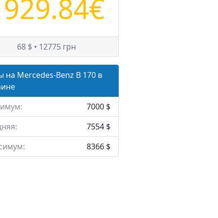
1929.84€
68 $ • 12775 грн
 на Mercedes-Benz B 170 в
аине
имум:
7000 $
няя:
7554 $
симум:
8366 $