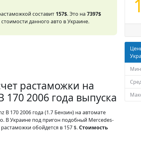
 растаможкой составит
157$
. Это на
7397$
стоимости данного авто в Украине.
Цены
Укр
Мин
Сред
чет растаможки на
B 170 2006 года выпуска
Мак
z B 170 2006 года (1.7 Бензин) на автомате
о. В Украине под пригон подобный Mercedes-
 растаможки обойдется в 157 $.
Стоимость