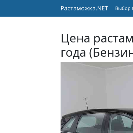
Растаможка.NET
Выбор 
Цена растам
года (Бензи