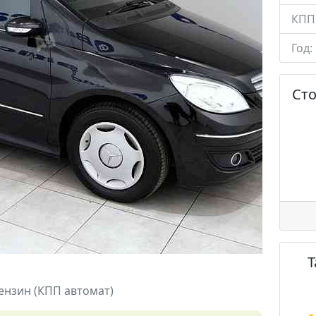
КПП
Год:
Ст
бензин (КПП автомат)