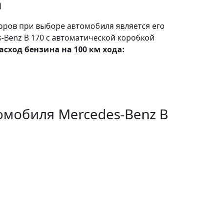
а
ров при выборе автомобиля является его
-Benz B 170 с автоматической коробкой
асход бензина на 100 км хода:
омобиля Mercedes-Benz B
тчбек составляет 1830 кг.
имеет
передние ведущие колеса.
et/rastamozhka-mercedes-benz-b-170-2006-