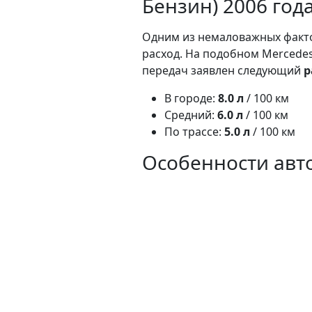
Бензин) 2006 год
Одним из немаловажных факто
расход. На подобном Mercedes
передач заявлен следующий
р
В городе:
8.0 л
/ 100 км
Средний:
6.0 л
/ 100 км
По трассе:
5.0 л
/ 100 км
Особенности авт
170
Масса модели b 170 в кузове хэ
Привод:
данный автомобиль 
Ссылка: https://rastamozhka.n
benzin-1700-avtomat