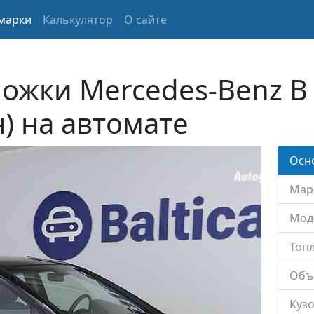
марки
Калькулятор
О сайте
ожки Mercedes-Benz B 
н) на автомате
Осн
Мар
Мод
Топл
Объ
Кузо