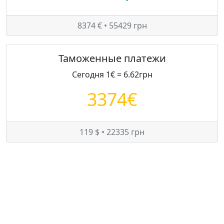
8374 € • 55429 грн
Таможенные платежи
Сегодня 1€ = 6.62грн
3374€
119 $ • 22335 грн
Цены на Mazda 6 в Украине
Минимум:
12400 $
Средняя:
12500 $
Максимум:
12600 $