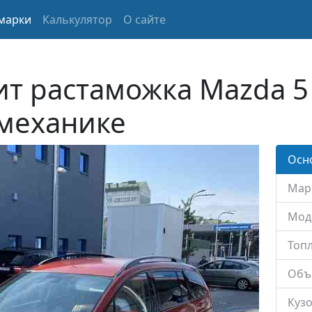
марки
Калькулятор
О сайте
ит растаможка Mazda 5
 механике
Осн
Мар
Мод
Топл
Объ
Кузо