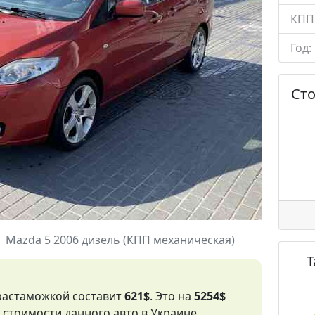
КПП
Год:
Ст
Mazda 5 2006 дизель (КПП механическая)
 растаможкой составит
621$
. Это на
5254$
стоимости данного авто в Украине.