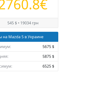
2760.8€
545 $ • 19034 грн
 на Mazda 5 в Украине
имум:
5675 $
няя:
5875 $
симум:
6525 $