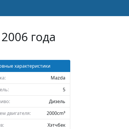
 2006 года
овные характеристики
ка:
Mazda
ель:
5
иво:
Дизель
ем двигателя:
2000cm³
в:
Хэтчбек