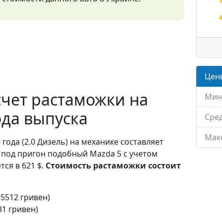
Цены
чет растаможки на
Мин
ода выпуска
Сред
Мак
 года (2.0 Дизель) на механике составляет
 под пригон подобный Mazda 5 с учетом
ся в 621 $.
Стоимость растаможки состоит
15512 гривен)
31 гривен)