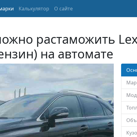
марки
Калькулятор
О сайте
можно растаможить Lex
Бензин) на автомате
Осн
Мар
Мод
Топл
Объ
Кузо