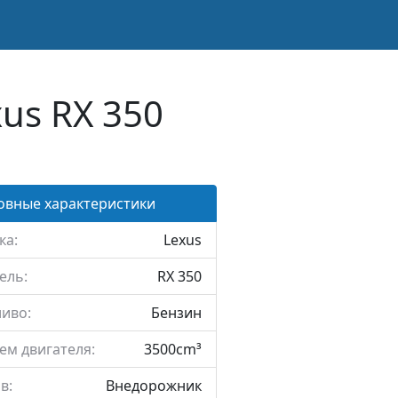
us RX 350
овные характеристики
ка:
Lexus
ель:
RX 350
иво:
Бензин
ем двигателя:
3500cm³
в:
Внедорожник