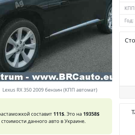
КПП
Год:
Ст
Lexus RX 350 2009 бензин (КПП автомат)
 растаможкой составит
111$
. Это на
19358$
стоимости данного авто в Украине.