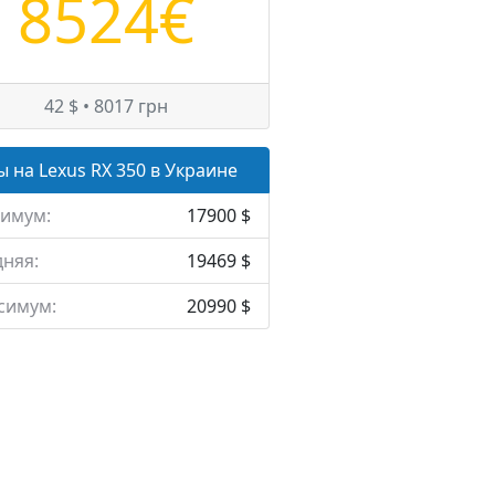
8524€
42 $ • 8017 грн
 на Lexus RX 350 в Украине
имум:
17900 $
няя:
19469 $
симум:
20990 $