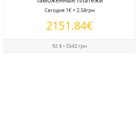
Таможенные платежи
Сегодня 1€ = 2.58грн
2151.84€
92 $ • 5542 грн
Цены на Lexus IS 200 в Украине
Минимум:
5900 $
Средняя:
5900 $
Максимум:
5900 $
© — rastamozhka.net
ghost.infobase@gmail.com
Карта сайта