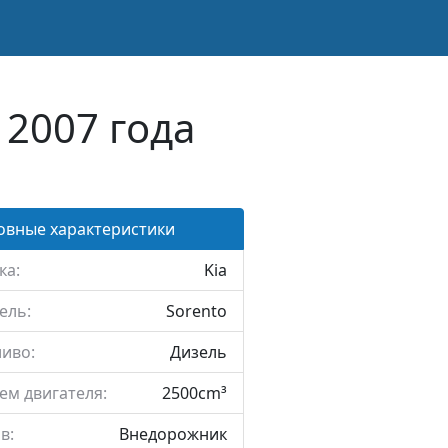
 2007 года
овные характеристики
ка:
Kia
ель:
Sorento
иво:
Дизель
ем двигателя:
2500cm³
в:
Внедорожник