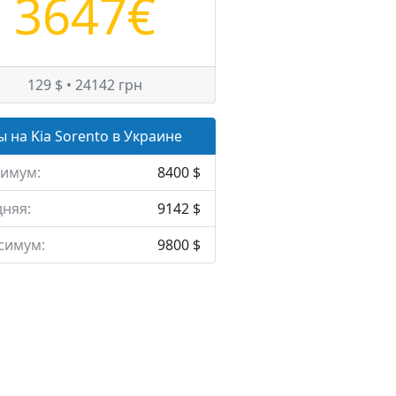
3647€
129 $ • 24142 грн
 на Kia Sorento в Украине
имум:
8400 $
няя:
9142 $
симум:
9800 $