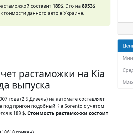
 растаможкой составит
189$
. Это на
8953$
стоимости данного авто в Украине.
Цены
Мин
Сред
чет растаможки на Kia
ода выпуска
Мак
007 года (2.5 Дизель) на автомате составляет
е под пригон подобный Kia Sorento с учетом
ся в 189 $.
Стоимость растаможки состоит
 (18618 гривен)