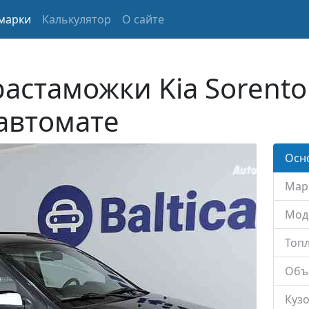
марки
Калькулятор
О сайте
растаможки Kia Sorento
 автомате
Осн
Мар
Мод
Топл
Объ
Кузо