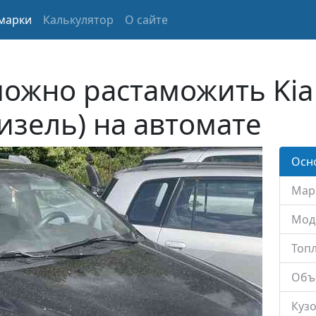
марки
Калькулятор
О сайте
можно растаможить Kia
Дизель) на автомате
Осн
Мар
Мод
Топл
Объ
Кузо