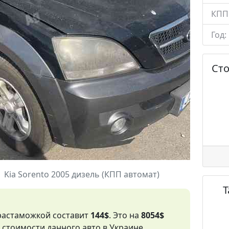
КПП
Год:
Ст
Kia Sorento 2005 дизель (КПП автомат)
 растаможкой составит
144$
. Это на
8054$
стоимости данного авто в Украине.