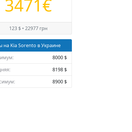
3471€
123 $ • 22977 грн
 на Kia Sorento в Украине
имум:
8000 $
няя:
8198 $
симум:
8900 $