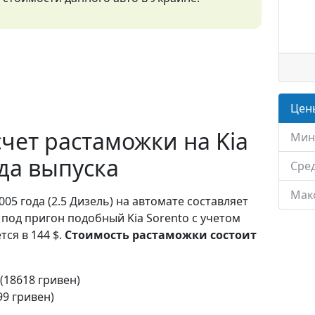
Цены
чет растаможки на Kia
Мин
ода выпуска
Сред
Мак
005 года (2.5 Дизель) на автомате составляет
 под пригон подобный Kia Sorento с учетом
ся в 144 $.
Стоимость растаможки состоит
 (18618 гривен)
99 гривен)