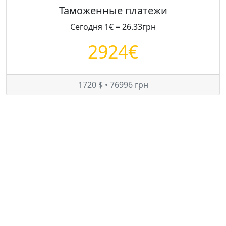
Таможенные платежи
Сегодня 1€ = 26.33грн
2924€
1720 $ • 76996 грн
Цены на Kia Carens в Украине
Минимум:
6050 $
Средняя:
6767 $
Максимум:
7550 $
© — rastamozhka.net