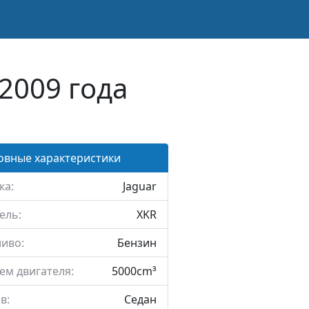
2009 года
овные характеристики
ка:
Jaguar
ель:
XKR
иво:
Бензин
ем двигателя:
5000cm³
в:
Седан