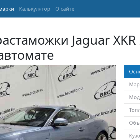
марки
Калькулятор
О сайте
растаможки Jaguar XKR 
 автомате
Осн
Мар
Мод
Топл
Объ
Кузо