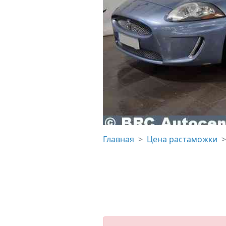
Главная
Цена растаможки