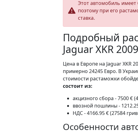
Этот автомобиль имеет 
поэтому при его растам
ставка.
Подробный рас
Jaguar XKR 200
Цена в Европе на Jaguar XKR 20
примерно 24245 Евро. В Украи
стоимости растаможки обойдет
состоит из:
акцизного сбора - 7500 € (
ввозной пошлины - 1212.25
НДС - 4166.95 € (27584 грив
Особенности авт