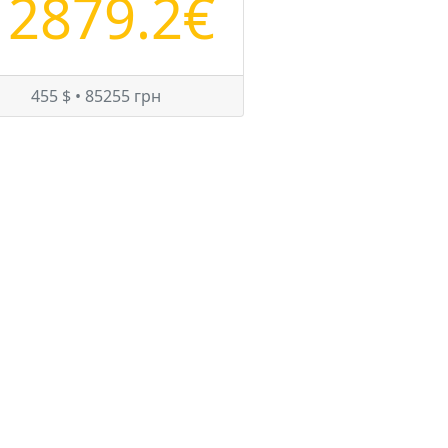
12879.2€
455 $ • 85255 грн