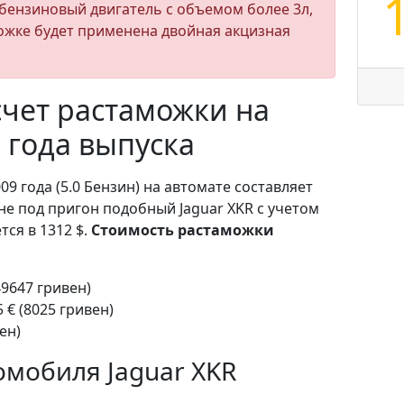
бензиновый двигатель с объемом более 3л,
ожке будет применена двойная акцизная
чет растаможки на
9 года выпуска
09 года (5.0 Бензин) на автомате составляет
не под пригон подобный Jaguar XKR с учетом
ся в 1312 $.
Стоимость растаможки
49647 гривен)
 € (8025 гривен)
ен)
омобиля Jaguar XKR