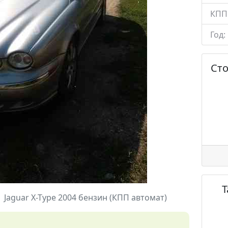
КПП
Год:
Ст
Jaguar X-Type 2004 бензин (КПП автомат)