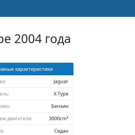
pe 2004 года
овные характеристики
ка:
Jaguar
ель:
X-Type
иво:
Бензин
ем двигателя:
3000cm³
в:
Седан