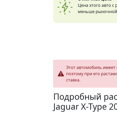
Цена этого авто с
меньше рыночной 
Этот автомобиль имеет 
поэтому при его растам
ставка.
Подробный рас
Jaguar X-Type 2