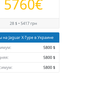
5760€
28 $ • 5417 грн
 на Jaguar X-Type в Украине
имум:
5800 $
няя:
5800 $
симум:
5800 $