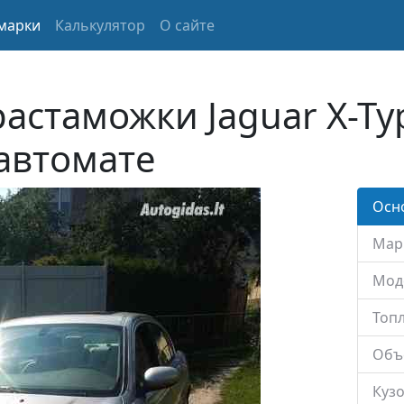
марки
Калькулятор
О сайте
растаможки Jaguar X-Ty
 автомате
Осн
Мар
Мод
Топл
Объ
Кузо