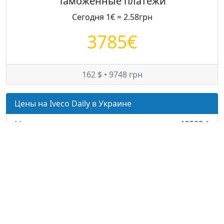
Таможенные платежи
Сегодня 1€ = 2.58грн
3785€
162 $ • 9748 грн
Цены на Iveco Daily в Украине
Минимум:
12500 $
Средняя:
14500 $
Максимум:
16500 $
© — rastamozhka.net
ghost.infobase@gmail.com
Карта сайта