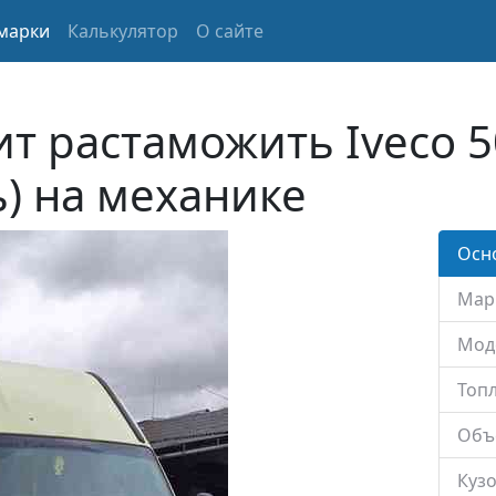
марки
Калькулятор
О сайте
ит растаможить Iveco 
ь) на механике
Осн
Мар
Мод
Топл
Объ
Кузо