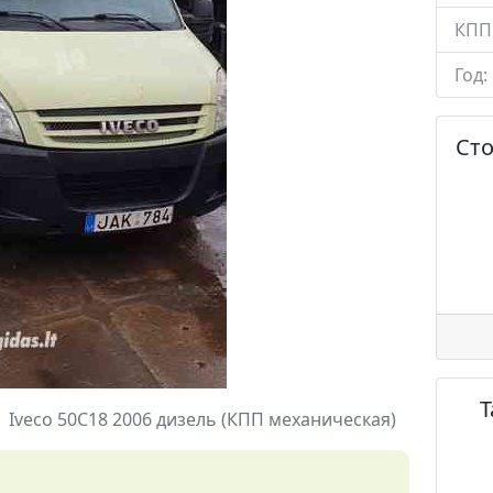
КПП
Год:
Ст
Iveco 50C18 2006 дизель (КПП механическая)