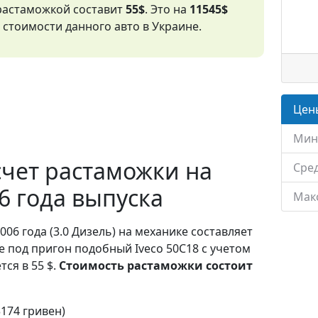
 растаможкой составит
55$
. Это на
11545$
стоимости данного авто в Украине.
Цены
Мин
чет растаможки на
Сред
06 года выпуска
Мак
006 года (3.0 Дизель) на механике составляет
е под пригон подобный Iveco 50C18 с учетом
ся в 55 $.
Стоимость растаможки состоит
3174 гривен)