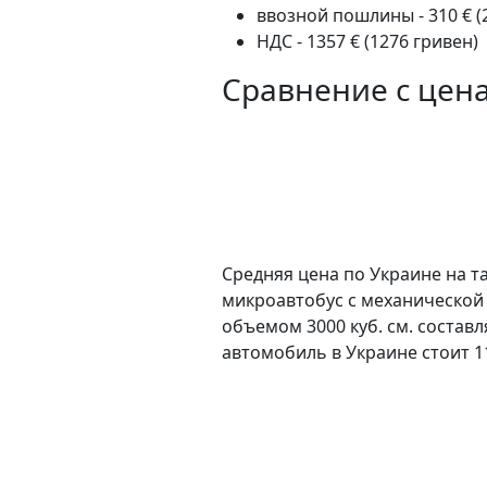
ввозной пошлины - 310 € (
НДС - 1357 € (1276 гривен)
Сравнение с цен
Средняя цена по Украине на та
микроавтобус c механической
объемом 3000 куб. см. состав
автомобиль в Украине стоит 1
Особенности авт
К преимуществам данного авт
особенностей: эл. подъемн. ок