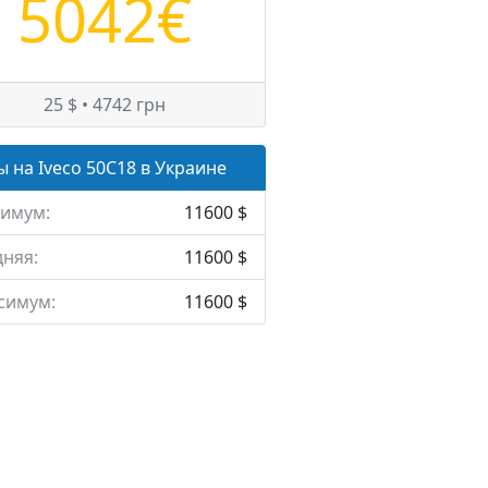
5042€
25 $ • 4742 грн
 на Iveco 50C18 в Украине
имум:
11600 $
няя:
11600 $
симум:
11600 $