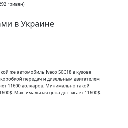
292 гривен)
ами в Украине
кой же автомобиль Iveco 50C18 в кузове
 коробкой передач и дизельным двигателем
ляет 11600 долларов. Минимально такой
1600$. Максимальная цена достигает 11600$.
омобиля Iveco 50C18
о можно отнести наличие следующих
на.