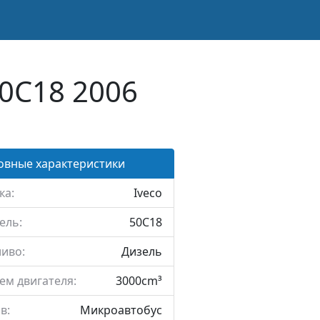
50C18 2006
овные характеристики
ка:
Iveco
ель:
50C18
иво:
Дизель
ем двигателя:
3000cm³
в:
Микроавтобус