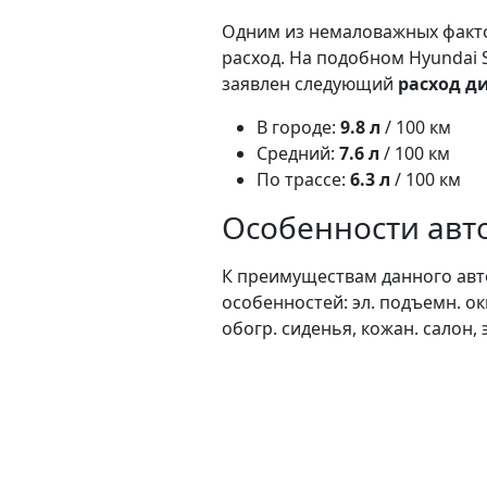
Одним из немаловажных факто
расход. На подобном Hyundai 
заявлен следующий
расход ди
В городе:
9.8 л
/ 100 км
Средний:
7.6 л
/ 100 км
По трассе:
6.3 л
/ 100 км
Особенности авто
К преимуществам данного авт
особенностей: эл. подъемн. окн
обогр. сиденья, кожан. салон, 
сервисная книжка, кондиционе
Масса модели santa fe в кузов
Привод:
данный автомобиль 
Ссылка: https://rastamozhka.ne