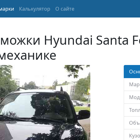
марки
Калькулятор
О сайте
можки Hyundai Santa F
 механике
Осн
Мар
Мод
Топл
Объ
Кузо