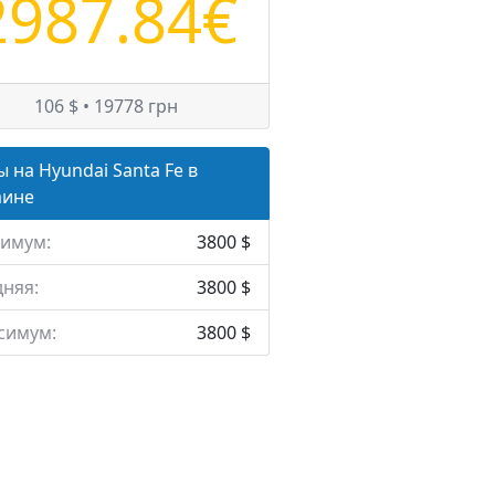
2987.84€
106 $ • 19778 грн
 на Hyundai Santa Fe в
аине
имум:
3800 $
няя:
3800 $
симум:
3800 $