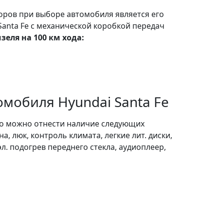
ров при выборе автомобиля является его
Santa Fe с механической коробкой передач
зеля на 100 км хода:
мобиля Hyundai Santa Fe
о можно отнести наличие следующих
а, люк, контроль климата, легкие лит. диски,
эл. подогрев переднего стекла, аудиоплеер,
р.
е внедорожник составляет 2520 кг.
имеет
все ведущие колеса.
t/rastamozhka-hyundai-santa-fe-2005-dizel-2000-