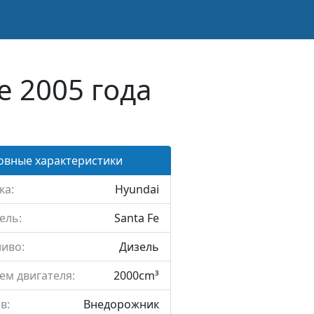
e 2005 года
овные характеристики
ка:
Hyundai
ель:
Santa Fe
иво:
Дизель
ем двигателя:
2000cm³
в:
Внедорожник