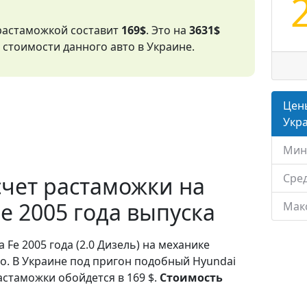
 растаможкой составит
169$
. Это на
3631$
стоимости данного авто в Украине.
Цены
Укр
Мин
Сред
чет растаможки на
Fe 2005 года выпуска
Мак
 Fe 2005 года (2.0 Дизель) на механике
о. В Украине под пригон подобный Hyundai
астаможки обойдется в 169 $.
Стоимость