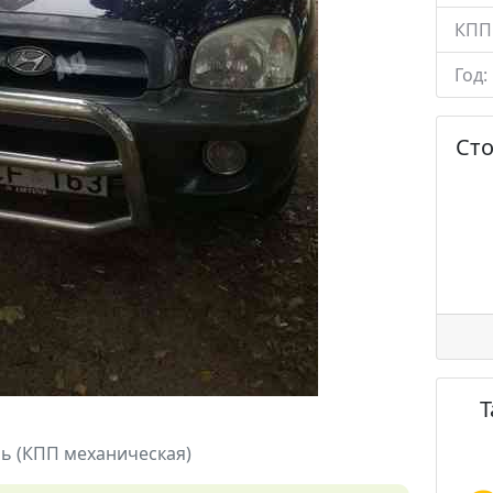
КПП
Год:
Ст
ль (КПП механическая)