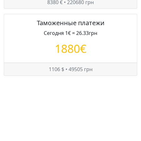
8380 € • 220680 грн
Таможенные платежи
Сегодня 1€ = 26.33грн
1880€
1106 $ • 49505 грн
Цены на Hyundai i30 в Украине
Минимум:
9700 $
Средняя:
9700 $
Максимум:
9700 $