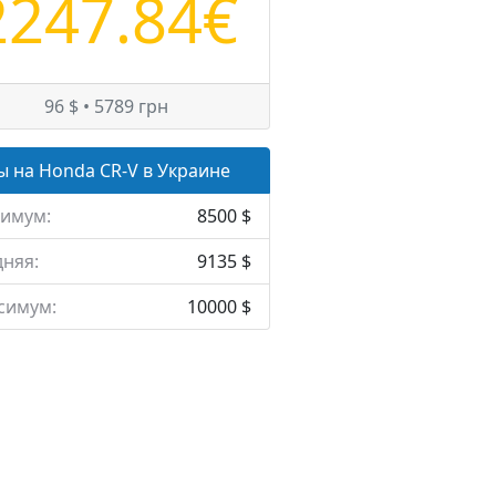
2247.84€
96 $ • 5789 грн
 на Honda CR-V в Украине
имум:
8500 $
няя:
9135 $
симум:
10000 $