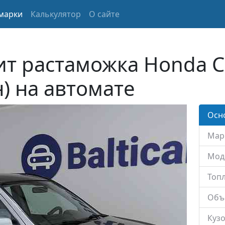
марки
Калькулятор
О сайте
ит растаможка Honda C
н) на автомате
Осн
Мар
Мод
Топл
Объ
Кузо