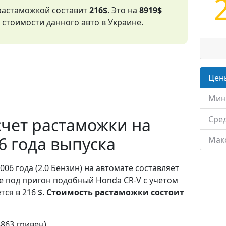
 растаможкой составит
216$
. Это на
8919$
стоимости данного авто в Украине.
Цены
Мин
Сред
чет растаможки на
6 года выпуска
Мак
006 года (2.0 Бензин) на автомате составляет
е под пригон подобный Honda CR-V с учетом
ся в 216 $.
Стоимость растаможки состоит
3863 гривен)