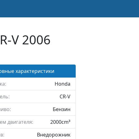
R-V 2006
овные характеристики
ка:
Honda
ель:
CR-V
иво:
Бензин
ем двигателя:
2000cm³
в:
Внедорожник