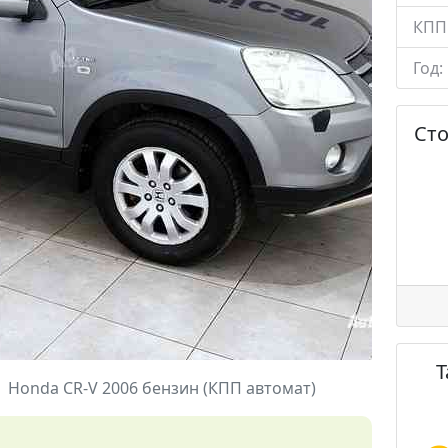
КПП
Год:
Ст
Honda CR-V 2006 бензин (КПП автомат)