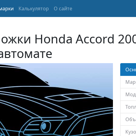
марки
Калькулятор
О сайте
ожки Honda Accord 200
 автомате
Осн
Мар
Мод
Топл
Объ
Кузо