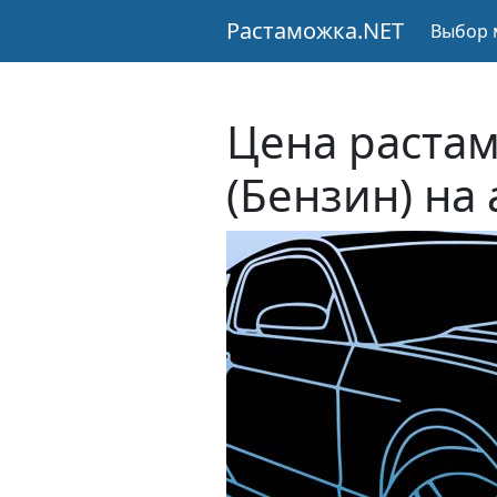
Растаможка.NET
Выбор 
Цена растам
(Бензин) на