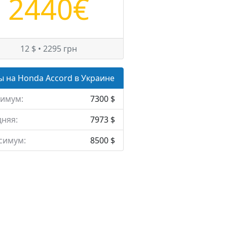
2440€
12 $ • 2295 грн
 на Honda Accord в Украине
имум:
7300 $
няя:
7973 $
симум:
8500 $