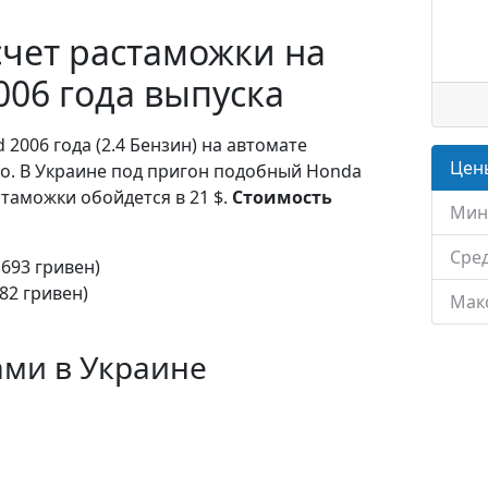
чет растаможки на
006 года выпуска
 2006 года (2.4 Бензин) на автомате
Цены
ро. В Украине под пригон подобный Honda
стаможки обойдется в 21 $.
Стоимость
Мин
Сред
1693 гривен)
82 гривен)
Мак
ами в Украине