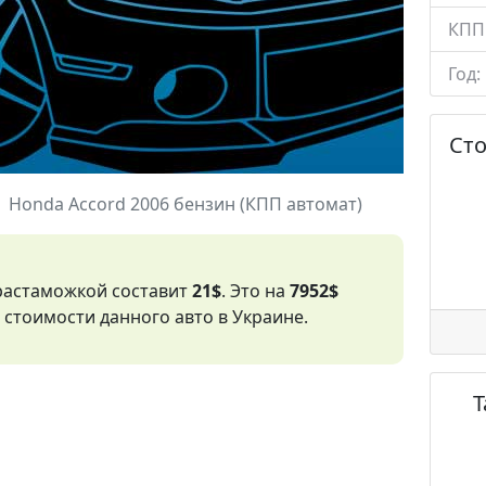
КПП
Год:
Ст
Honda Accord 2006 бензин (КПП автомат)
 растаможкой составит
21$
. Это на
7952$
стоимости данного авто в Украине.