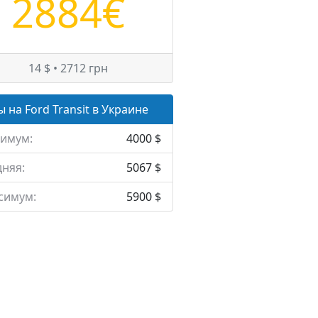
2884€
14 $ • 2712 грн
 на Ford Transit в Украине
имум:
4000 $
няя:
5067 $
симум:
5900 $