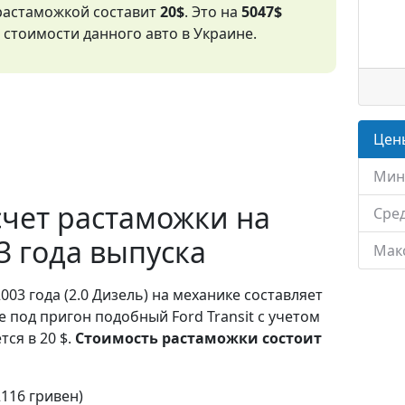
 растаможкой составит
20$
. Это на
5047$
стоимости данного авто в Украине.
Цены
Мин
чет растаможки на
Сред
03 года выпуска
Мак
2003 года (2.0 Дизель) на механике составляет
е под пригон подобный Ford Transit с учетом
ся в 20 $.
Стоимость растаможки состоит
2116 гривен)