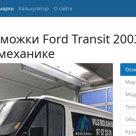
марки
Калькулятор
О сайте
можки Ford Transit 200
 механике
Осн
Мар
Мод
Топл
Объ
Кузо