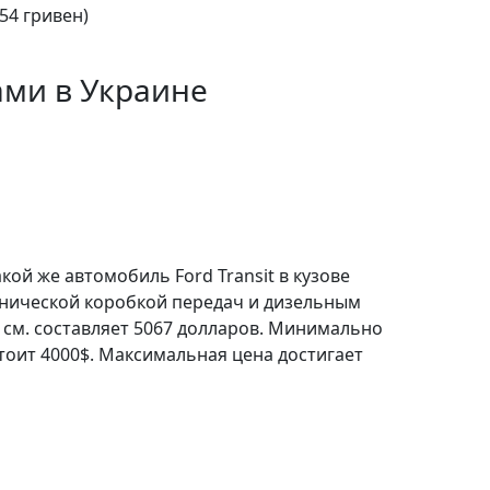
54 гривен)
ами в Украине
кой же автомобиль Ford Transit в кузове
анической коробкой передач и дизельным
 см. составляет 5067 долларов. Минимально
тоит 4000$. Максимальная цена достигает
мобиля Ford Transit
имеет
priekiniai колеса.