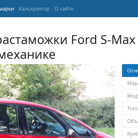
марки
Калькулятор
О сайте
растаможки Ford S-Max
 механике
Осн
Мар
Мод
Топл
Объ
Кузо