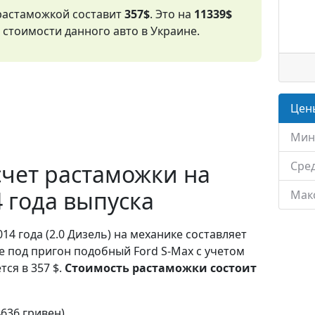
 растаможкой составит
357$
. Это на
11339$
стоимости данного авто в Украине.
Цены
Мин
Сред
чет растаможки на
4 года выпуска
Мак
014 года (2.0 Дизель) на механике составляет
е под пригон подобный Ford S-Max с учетом
ся в 357 $.
Стоимость растаможки состоит
4636 гривен)