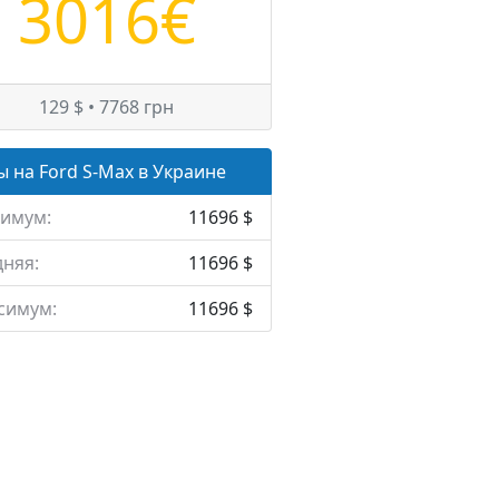
3016€
129 $ • 7768 грн
 на Ford S-Max в Украине
имум:
11696 $
няя:
11696 $
симум:
11696 $