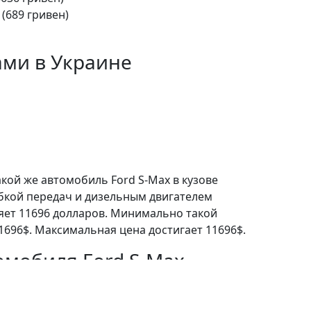
 (689 гривен)
ами в Украине
акой же автомобиль Ford S-Max в кузове
бкой передач и дизельным двигателем
ляет 11696 долларов. Минимально такой
1696$. Максимальная цена достигает 11696$.
омобиля Ford S-Max
о можно отнести наличие следующих
д. подушка, легкие лит. диски, контроль