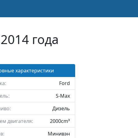
 2014 года
овные характеристики
ка:
Ford
ель:
S-Max
иво:
Дизель
ем двигателя:
2000cm³
в:
Минивэн