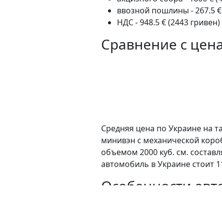
ввозной пошлины - 267.5 €
НДС - 948.5 € (2443 гривен)
Сравнение с цен
Средняя цена по Украине на т
минивэн c механической коро
объемом 2000 куб. см. состав
автомобиль в Украине стоит 1
Особенности авт
К преимуществам данного авт
особенностей: аудиоплеер, воз