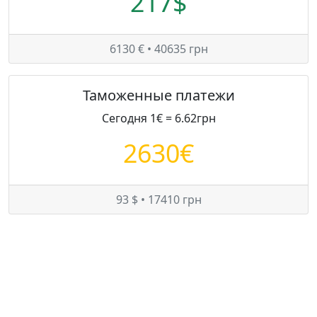
217$
6130 € • 40635 грн
Таможенные платежи
Сегодня 1€ = 6.62грн
2630€
93 $ • 17410 грн
Цены на Ford Mondeo в Украине
Минимум:
7600 $
Средняя:
8524 $