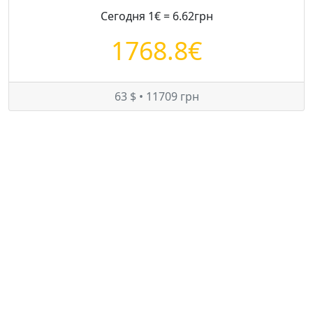
Сегодня 1€ = 6.62грн
1768.8€
63 $ • 11709 грн
Цены на Ford Mondeo в Украине
Минимум:
4300 $
Средняя:
4933 $
Максимум:
5725 $
© — rastamozhka.net
ghost.infobase@gmail.com
Карта сайта