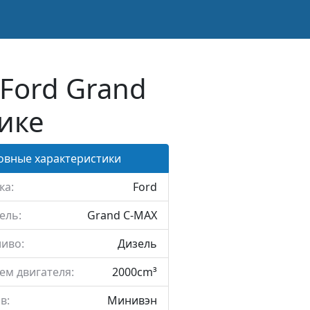
Ford Grand
нике
овные характеристики
ка:
Ford
ель:
Grand C-MAX
иво:
Дизель
ем двигателя:
2000cm³
в:
Минивэн