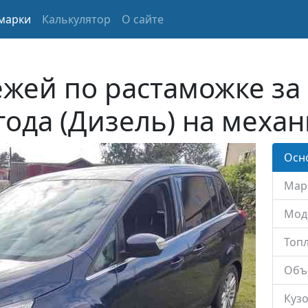
марки
Калькулятор
О сайте
жей по растаможке за 
года (Дизель) на меха
Осн
Мар
Мод
Топл
Объ
Кузо