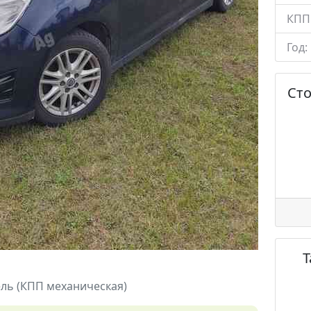
КПП
Год:
Ст
ель (КПП механическая)