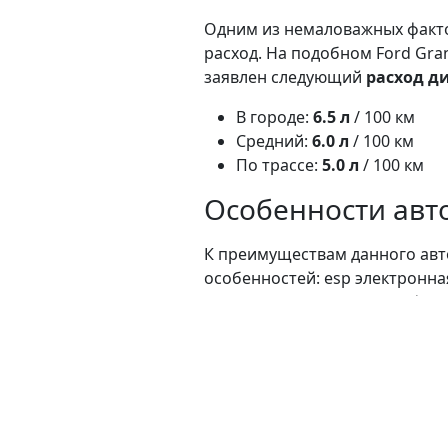
Одним из немаловажных факто
расход. На подобном Ford Gra
заявлен следующий
расход ди
В городе:
6.5 л
/ 100 км
Средний:
6.0 л
/ 100 км
По трассе:
5.0 л
/ 100 км
Особенности авт
К преимуществам данного авт
особенностей: esp электронна
лит. диски, возд. подушка, фар
бесключевой запуск двигателя
климата, гарнитура свободные 
Привод:
данный автомобиль 
Ссылка: https://rastamozhka.ne