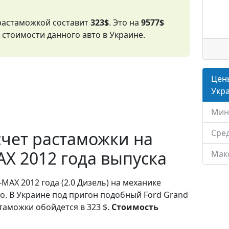
 растаможкой составит
323$
. Это на
9577$
стоимости данного авто в Украине.
Цены
Укр
Мин
Сред
чет растаможки на
AX 2012 года выпуска
Мак
-MAX 2012 года (2.0 Дизель) на механике
о. В Украине под пригон подобный Ford Grand
таможки обойдется в 323 $.
Стоимость