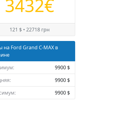
3432€
121 $ • 22718 грн
 на Ford Grand C-MAX в
аине
имум:
9900 $
няя:
9900 $
симум:
9900 $