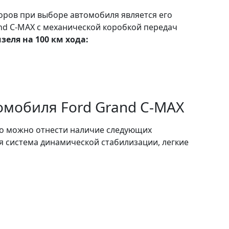
ров при выборе автомобиля является его
nd C-MAX с механической коробкой передач
зеля на 100 км хода:
омобиля Ford Grand C-MAX
о можно отнести наличие следующих
я система динамической стабилизации, легкие
коп, эл. подъемн. окна, кондиционер,
, сигнализация / иммобилайзер, контроль
руки, навигация / gps.
имеет
передние ведущие колеса.
t/rastamozhka-ford-grand-c-max-2012-dizel-