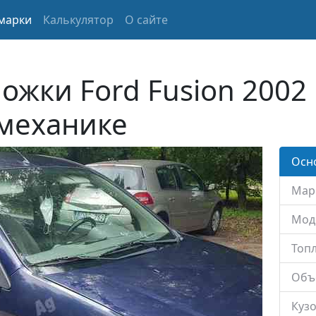
марки
Калькулятор
О сайте
ожки Ford Fusion 2002 
 механике
Осн
Мар
Мод
Топл
Объ
Кузо