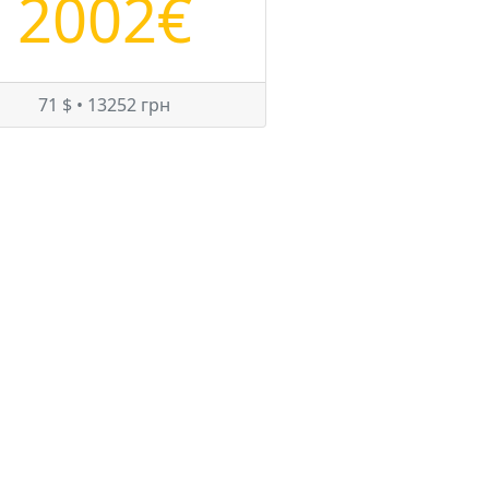
2002€
71 $ • 13252 грн