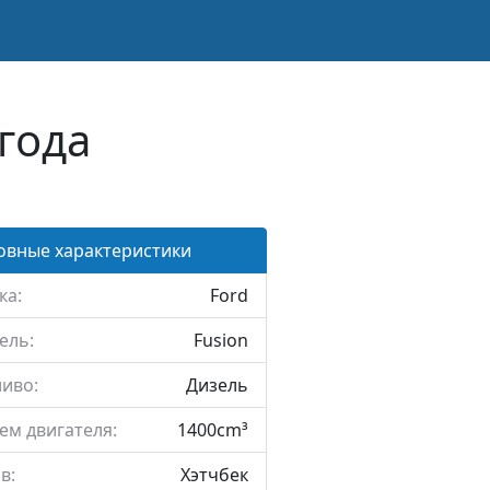
года
овные характеристики
ка:
Ford
ель:
Fusion
иво:
Дизель
ем двигателя:
1400cm³
в:
Хэтчбек