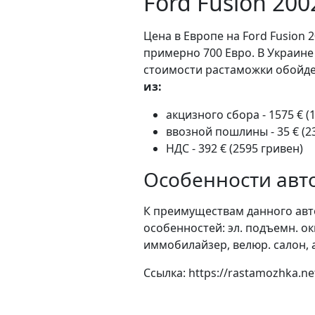
Ford Fusion 200
Цена в Европе на Ford Fusion 2
примерно 700 Евро. В Украине
стоимости растаможки обойдет
из:
акцизного сбора - 1575 € (
ввозной пошлины - 35 € (2
НДС - 392 € (2595 гривен)
Особенности авто
К преимуществам данного авт
особенностей: эл. подъемн. ок
иммобилайзер, велюр. салон, а
Ссылка: https://rastamozhka.ne
mehanika