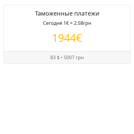
Таможенные платежи
Сегодня 1€ = 2.58грн
1944€
83 $ • 5007 грн
Цены на Ford Focus в Украине
Минимум:
7463 $
Средняя:
8235 $
Максимум:
9000 $
© — rastamozhka.net