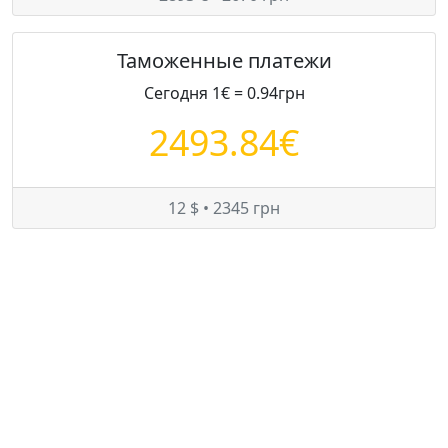
Таможенные платежи
Сегодня 1€ = 0.94грн
2493.84€
12 $ • 2345 грн
Цены на Ford Focus в Украине
Минимум:
1925 $
Средняя:
3454 $
Максимум:
4500 $