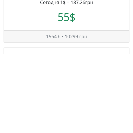
Сегодня 1$ = 187.26грн
55$
1564 € • 10299 грн
Таможенные платежи
Сегодня 1€ = 6.62грн
1069.2€
38 $ • 7078 грн
© — rastamozhka.net
ghost.infobase@gmail.com
Карта сайта