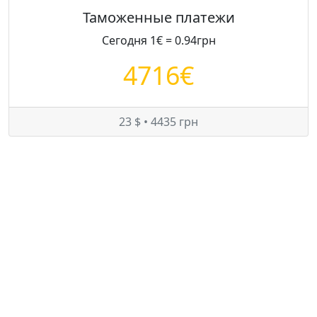
Таможенные платежи
Сегодня 1€ = 0.94грн
4716€
23 $ • 4435 грн
Цены на Fiat Ducato в Украине
Минимум:
11970 $
Средняя:
13911 $
Максимум:
15875 $
© — rastamozhka.net