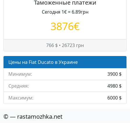
Таможенные платежи
Сегодня 1€ = 6.89грн
3876€
766 $ • 26723 грн
Цены на Fiat Ducato в Украине
Минимум:
3900 $
Средняя:
4980 $
Максимум:
6000 $
© — rastamozhka.net
ghost.infobase@gmail.com
Карта сайта