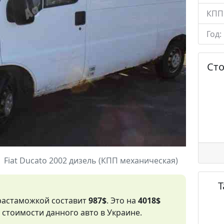
КПП
Год:
Ст
Fiat Ducato 2002 дизель (КПП механическая)
 растаможкой составит
987$
. Это на
4018$
стоимости данного авто в Украине.