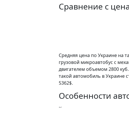
Сравнение с цен
Средняя цена по Украине на та
грузовой микроавтобус c мех
двигателем объемом 2800 куб.
такой автомобиль в Украине с
5362$.
Особенности авто
К преимуществам данного авт
особенностей: не эксплуатиров
Ссылка: https://rastamozhka.ne