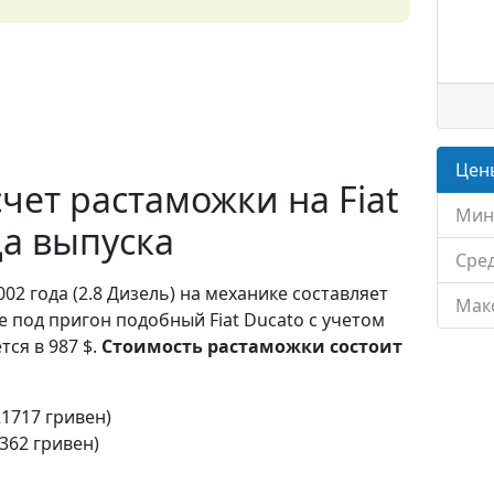
Цены
ет растаможки на Fiat
Мин
да выпуска
Сред
002 года (2.8 Дизель) на механике составляет
Мак
е под пригон подобный Fiat Ducato с учетом
ся в 987 $.
Стоимость растаможки состоит
21717 гривен)
(362 гривен)