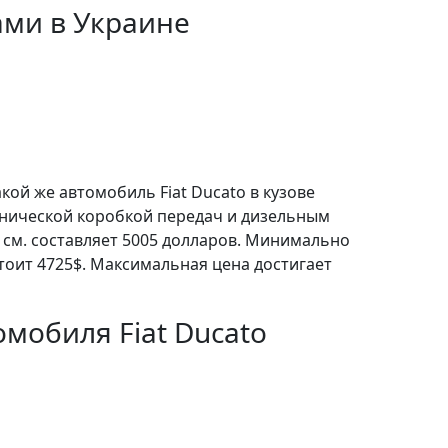
ами в Украине
кой же автомобиль Fiat Ducato в кузове
анической коробкой передач и дизельным
 см. составляет 5005 долларов. Минимально
тоит 4725$. Максимальная цена достигает
мобиля Fiat Ducato
о можно отнести наличие следующих
ан в литве.
t/rastamozhka-fiat-ducato-2002-dizel-2800-