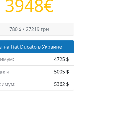
3948€
780 $ • 27219 грн
 на Fiat Ducato в Украине
имум:
4725 $
няя:
5005 $
симум:
5362 $