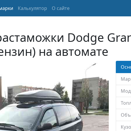
марки
Калькулятор
О сайте
растаможки Dodge Gra
Бензин) на автомате
Осн
Мар
Мод
Топл
Объ
Кузо