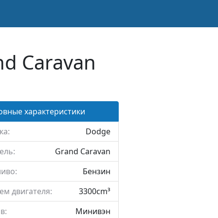
nd Caravan
овные характеристики
ка:
Dodge
ель:
Grand Caravan
иво:
Бензин
ем двигателя:
3300cm³
в:
Минивэн