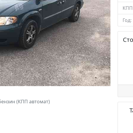
КПП
Год:
Ст
бензин (КПП автомат)