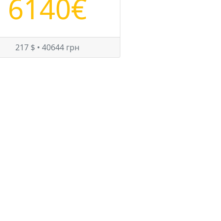
6140€
217 $ • 40644 грн