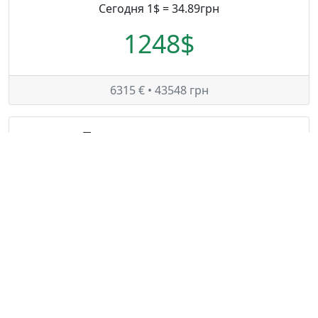
Сегодня 1$ = 34.89грн
1248$
6315 € • 43548 грн
Таможенные платежи
Сегодня 1€ = 6.89грн
3315€
655 $ • 22855 грн
© — rastamozhka.net
ghost.infobase@gmail.com
Карта сайта