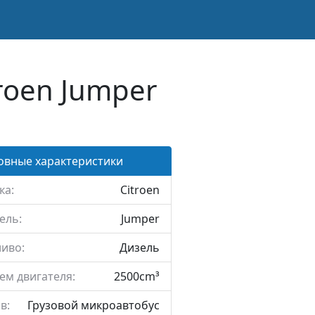
roen Jumper
овные характеристики
ка:
Citroen
ель:
Jumper
иво:
Дизель
ем двигателя:
2500cm³
в:
Грузовой микроавтобус