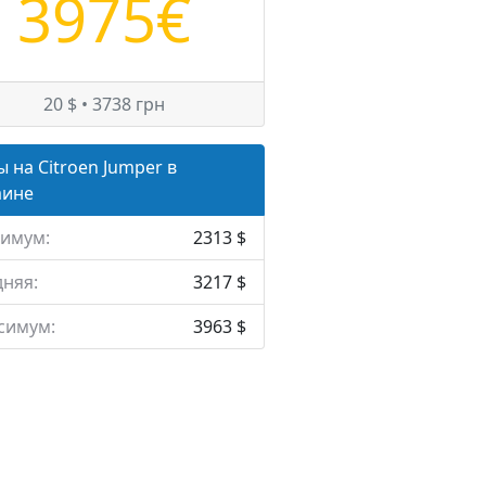
3975€
20 $ • 3738 грн
 на Citroen Jumper в
аине
имум:
2313 $
няя:
3217 $
симум:
3963 $