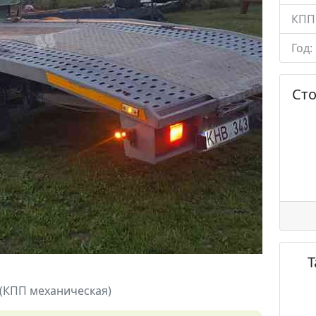
КПП
Год:
Ст
 (КПП механическая)