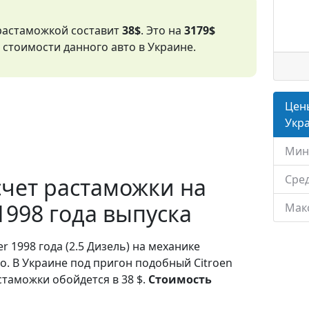
 растаможкой составит
38$
. Это на
3179$
стоимости данного авто в Украине.
Цены
Укр
Мин
Сред
чет растаможки на
 1998 года выпуска
Мак
r 1998 года (2.5 Дизель) на механике
о. В Украине под пригон подобный Citroen
стаможки обойдется в 38 $.
Стоимость