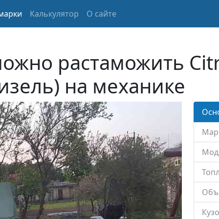
марки
Калькулятор
О сайте
можно растаможить Cit
Дизель) на механике
Осн
Мар
Мод
Топл
Объ
Кузо