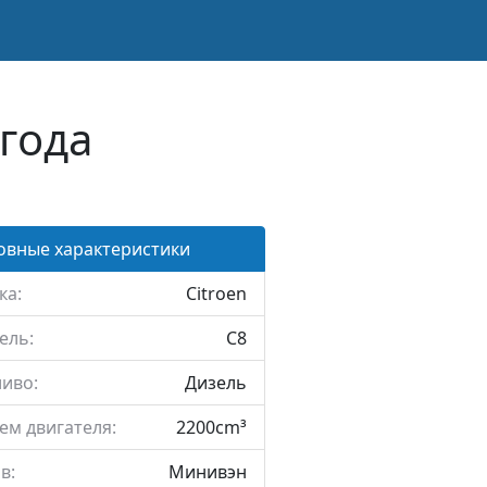
 года
овные характеристики
ка:
Citroen
ель:
C8
иво:
Дизель
ем двигателя:
2200cm³
в:
Минивэн