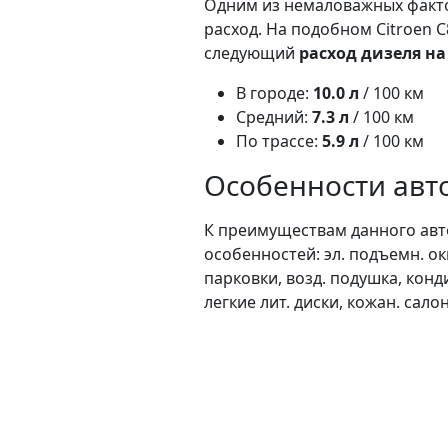
Одним из немаловажных факто
расход. На подобном Citroen 
следующий
расход дизеля на
В городе:
10.0 л
/ 100 км
Средний:
7.3 л
/ 100 км
По трассе:
5.9 л
/ 100 км
Особенности авто
К преимуществам данного авт
особенностей: эл. подъемн. ок
парковки, возд. подушка, конд
легкие лит. диски, кожан. сал
фары, эл. сиденья, система кон
Масса модели c8 в кузове мини
Привод:
данный автомобиль 
Ссылка: https://rastamozhka.ne