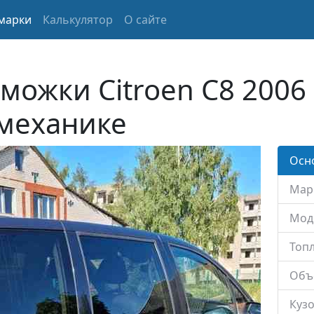
марки
Калькулятор
О сайте
можки Citroen C8 2006
 механике
Осн
Мар
Мод
Топл
Объ
Кузо