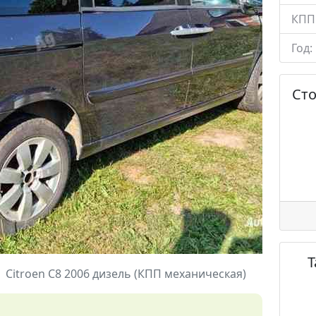
КПП
Год:
Ст
Citroen C8 2006 дизель (КПП механическая)