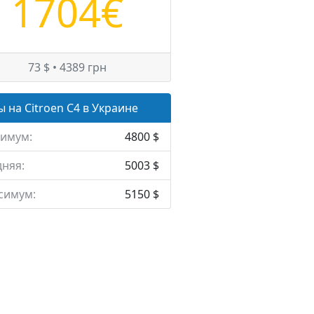
1704€
73 $ • 4389 грн
 на Citroen C4 в Украине
имум:
4800 $
няя:
5003 $
симум:
5150 $