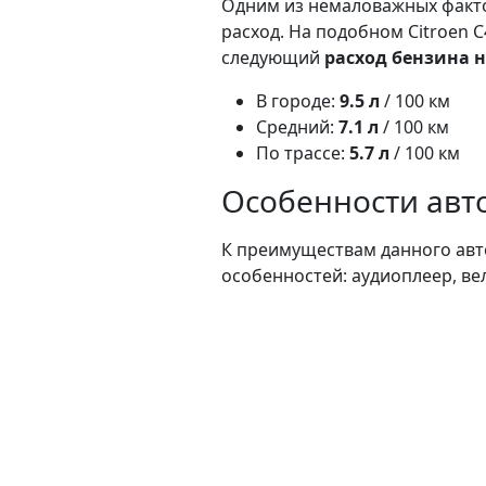
Одним из немаловажных факто
расход. На подобном Citroen 
следующий
расход бензина н
В городе:
9.5 л
/ 100 км
Средний:
7.1 л
/ 100 км
По трассе:
5.7 л
/ 100 км
Особенности авто
К преимуществам данного авт
особенностей: аудиоплеер, вел
сигнализация / иммобилайзер, 
Масса модели c4 в кузове хэтчб
Привод:
данный автомобиль 
Ссылка: https://rastamozhka.ne
mehanika