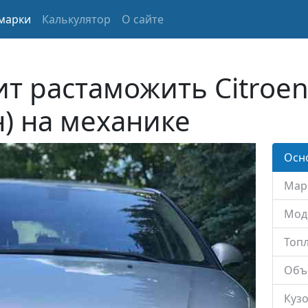
марки
Калькулятор
О сайте
ит растаможить Citroen
н) на механике
Осн
Мар
Мод
Топл
Объ
Кузо