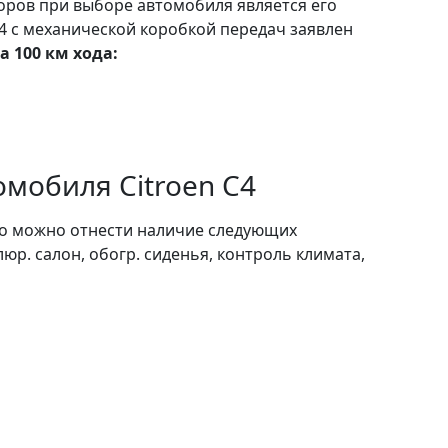
ров при выборе автомобиля является его
C4 с механической коробкой передач заявлен
а 100 км хода:
мобиля Citroen C4
о можно отнести наличие следующих
юр. салон, обогр. сиденья, контроль климата,
возд. подушка, эл. подъемн. окна.
ек составляет 1732 кг.
имеет
передние ведущие колеса.
t/rastamozhka-citroen-c4-2007-benzin-1600-