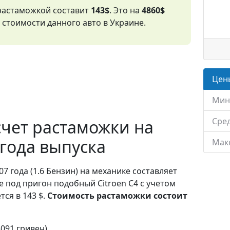
 растаможкой составит
143$
. Это на
4860$
стоимости данного авто в Украине.
Цены
Мин
Сред
чет растаможки на
 года выпуска
Мак
07 года (1.6 Бензин) на механике составляет
е под пригон подобный Citroen C4 с учетом
ся в 143 $.
Стоимость растаможки состоит
3091 гривен)