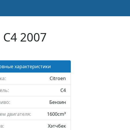
 C4 2007
овные характеристики
ка:
Citroen
ель:
C4
иво:
Бензин
ем двигателя:
1600cm³
в:
Хэтчбек