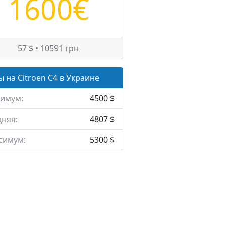
1600€
57 $ • 10591 грн
 на Citroen C4 в Украине
имум:
4500 $
няя:
4807 $
симум:
5300 $