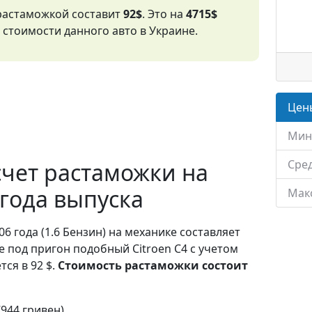
 растаможкой составит
92$
. Это на
4715$
стоимости данного авто в Украине.
Цены
Мин
Сред
чет растаможки на
 года выпуска
Мак
06 года (1.6 Бензин) на механике составляет
е под пригон подобный Citroen C4 с учетом
ся в 92 $.
Стоимость растаможки состоит
7944 гривен)