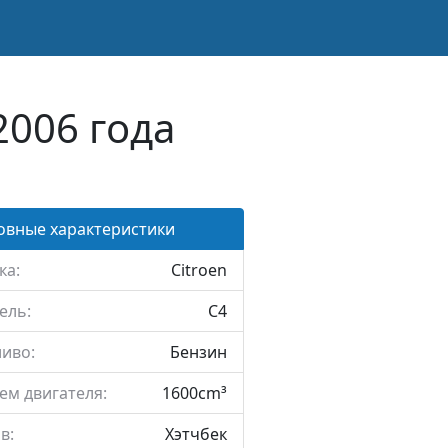
2006 года
овные характеристики
ка:
Citroen
ель:
C4
иво:
Бензин
ем двигателя:
1600cm³
в:
Хэтчбек