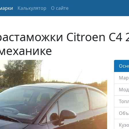
марки
Калькулятор
О сайте
растаможки Citroen C4 
 механике
Осн
Мар
Мод
Топл
Объ
Кузо