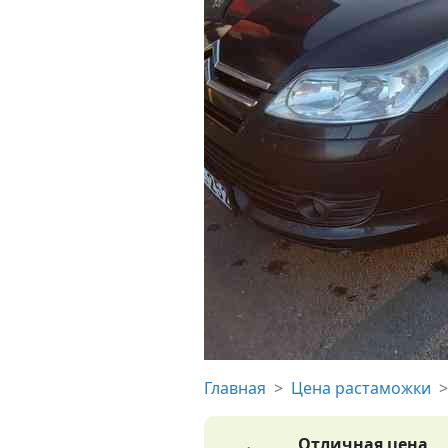
Главная
Цена растаможки
Отличная цена