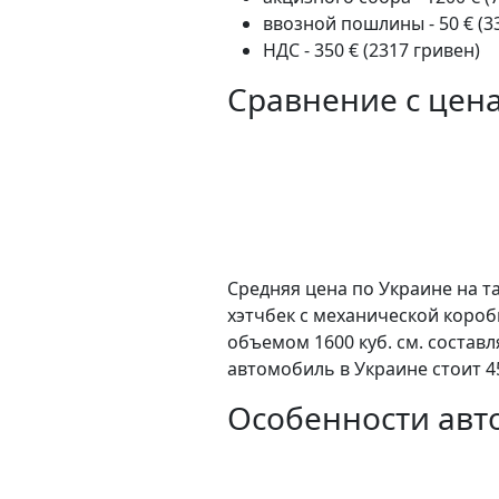
ввозной пошлины - 50 € (3
НДС - 350 € (2317 гривен)
Сравнение с цен
Средняя цена по Украине на та
хэтчбек c механической коро
объемом 1600 куб. см. состав
автомобиль в Украине стоит 4
Особенности авто
К преимуществам данного авт
особенностей: сигнализация /