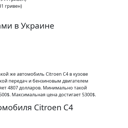
31 гривен)
ами в Украине
кой же автомобиль Citroen C4 в кузове
бкой передач и бензиновым двигателем
ляет 4807 долларов. Минимально такой
500$. Максимальная цена достигает 5300$.
мобиля Citroen C4
о можно отнести наличие следующих
 иммобилайзер, эл. подъемн. окна,