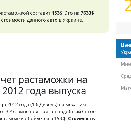
 растаможкой составит
153$
. Это на
7633$
стоимости данного авто в Украине.
Цены
Укр
Мин
Сред
чет растаможки на
o 2012 года выпуска
Мак
ngo 2012 года (1.6 Дизель) на механике
о. В Украине под пригон подобный Citroen
астаможки обойдется в 153 $.
Стоимость