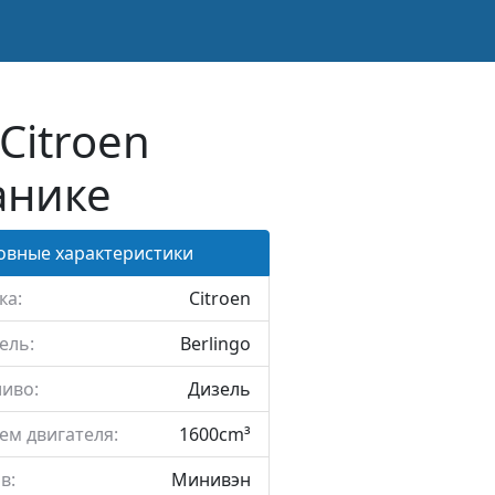
Citroen
анике
овные характеристики
ка:
Citroen
ель:
Berlingo
иво:
Дизель
ем двигателя:
1600cm³
в:
Минивэн