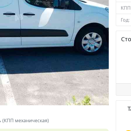
КПП
Год:
Ст
ль (КПП механическая)