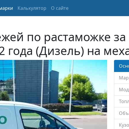
марки
Калькулятор
О сайте
жей по растаможке за 
2 года (Дизель) на мех
Осн
Мар
Мод
Топл
Объ
Кузо