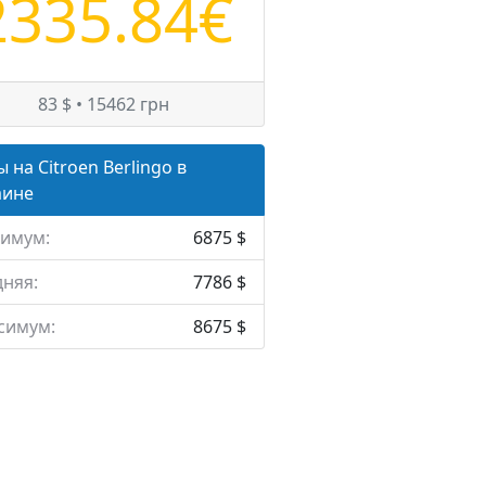
2335.84€
83 $ • 15462 грн
 на Citroen Berlingo в
аине
имум:
6875 $
няя:
7786 $
симум:
8675 $