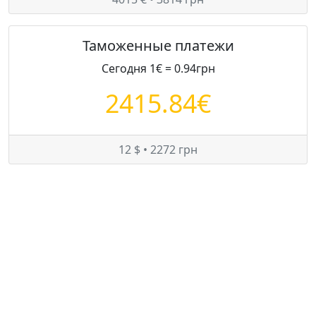
Таможенные платежи
Сегодня 1€ = 0.94грн
2415.84€
12 $ • 2272 грн
Цены на Chrysler PT Cruiser в Украине
Минимум:
6500 $
Средняя:
6750 $
Максимум:
7000 $