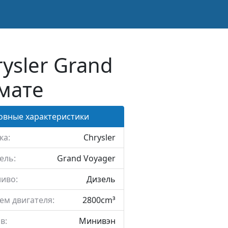
ysler Grand
омате
овные характеристики
ка:
Chrysler
ель:
Grand Voyager
иво:
Дизель
ем двигателя:
2800cm³
в:
Минивэн