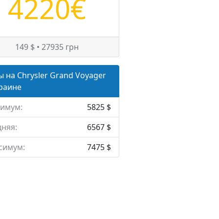
4220€
149 $ • 27935 грн
 на Chrysler Grand Voyager
краине
имум:
5825 $
няя:
6567 $
симум:
7475 $