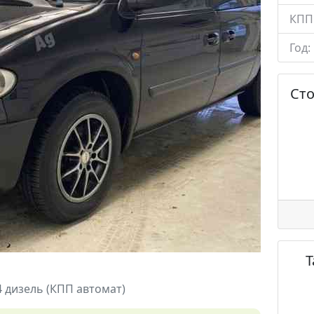
КПП
Год:
Ст
4 дизель (КПП автомат)