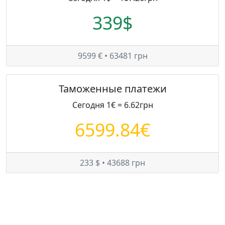
339$
9599 € • 63481 грн
Таможенные платежи
Сегодня 1€ = 6.62грн
6599.84€
233 $ • 43688 грн
Цены на Chevrolet Equinox в Украине
Минимум:
9500 $