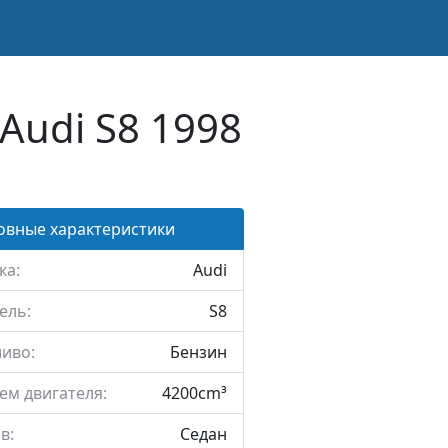
Audi S8 1998
овные характеристики
ка:
Audi
ель:
S8
иво:
Бензин
ем двигателя:
4200cm³
в:
Седан