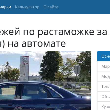
марки
Калькулятор
О сайте
жей по растаможке за 
н) на автомате
Осн
Мар
Мод
Топл
Объ
Кузо