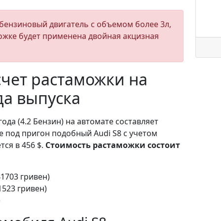
бензиновый двигатель с объемом более 3л,
ожке будет применена двойная акцизная
чет растаможки на
ода выпуска
года (4.2 Бензин) на автомате составляет
е под пригон подобный Audi S8 с учетом
ся в 456 $.
Стоимость растаможки состоит
41703 гривен)
1523 гривен)
)