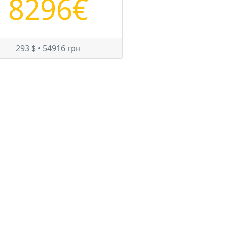
8296€
293 $ • 54916 грн