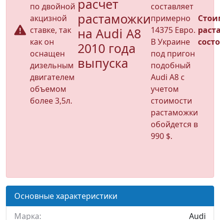
расчет
по двойной
составляет
растаможки
акцизной
примерно
Стои
ставке, так
14375 Евро.
раст
на Audi A8
как он
В Украине
состо
2010 года
оснащен
под пригон
выпуска
дизельным
подобный
двигателем
Audi A8 с
объемом
учетом
более 3,5л.
стоимости
растаможки
обойдется в
990 $.
Основные характеристики
Марка:
Audi