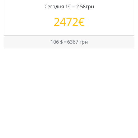
Сегодня 1€ = 2.58грн
2472€
106 $ • 6367 грн
Цены на Audi A6 в Украине
Минимум:
8089 $
Средняя:
8797 $
Максимум:
9450 $
© — rastamozhka.net
ghost.infobase@gmail.com
Карта сайта