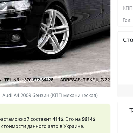
КПП
Год:
Ст
Audi A4 2009 бензин (КПП механическая)
 растаможкой составит
411$
. Это на
9614$
стоимости данного авто в Украине.