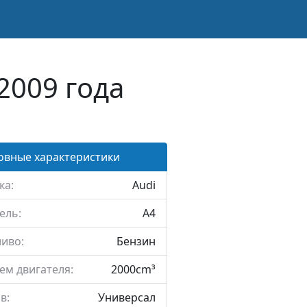
2009 года
овные характеристики
ка:
Audi
ель:
A4
иво:
Бензин
ем двигателя:
2000cm³
в:
Универсал