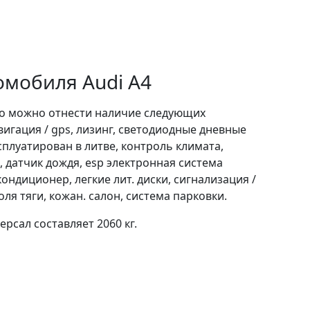
омобиля Audi A4
о можно отнести наличие следующих
вигация / gps, лизинг, светодиодные дневные
ксплуатирован в литве, контроль климата,
, датчик дождя, esp электронная система
ндиционер, легкие лит. диски, сигнализация /
я тяги, кожан. салон, система парковки.
ерсал составляет 2060 кг.
имеет
передние ведущие колеса.
t/rastamozhka-audi-a4-2009-benzin-2000-