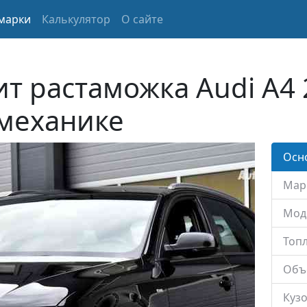
марки
Калькулятор
О сайте
ит растаможка Audi A4 
 механике
Осн
Мар
Мод
Топл
Объ
Кузо