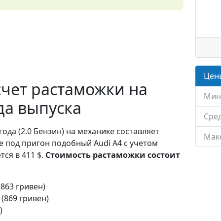
Цены
чет растаможки на
Мин
ода выпуска
Сред
года (2.0 Бензин) на механике составляет
Мак
е под пригон подобный Audi A4 с учетом
ся в 411 $.
Стоимость растаможки состоит
3863 гривен)
 (869 гривен)
)