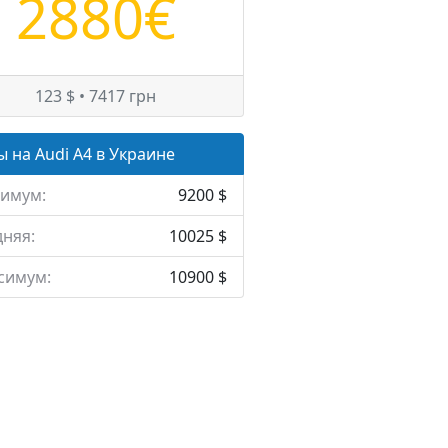
2880€
123 $ • 7417 грн
 на Audi A4 в Украине
имум:
9200 $
няя:
10025 $
симум:
10900 $