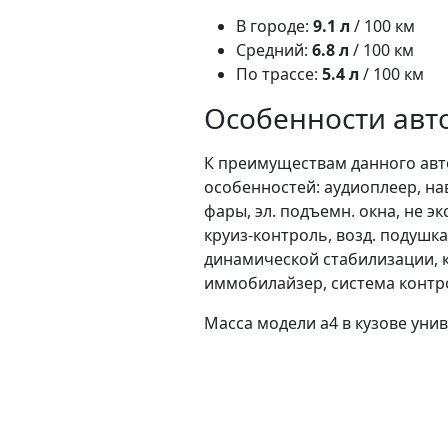
В городе:
9.1 л
/ 100 км
Средний:
6.8 л
/ 100 км
По трассе:
5.4 л
/ 100 км
Особенности авт
К преимуществам данного авт
особенностей: аудиоплеер, на
фары, эл. подъемн. окна, не э
круиз-контроль, возд. подушка
динамической стабилизации, ко
иммобилайзер, система контрол
Масса модели a4 в кузове унив
Привод:
данный автомобиль 
Ссылка: https://rastamozhka.ne
mehanika